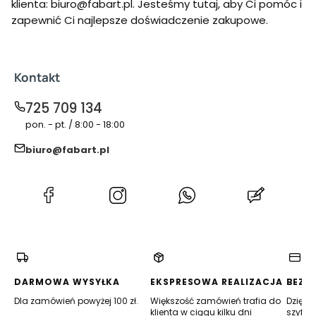
klienta: biuro@fabart.pl. Jesteśmy tutaj, aby Ci pomóc i
zapewnić Ci najlepsze doświadczenie zakupowe.
Kontakt
725 709 134
pon. - pt. / 8:00 - 18:00
biuro@fabart.pl
(Otwiera
(Otwiera
(Otwiera
(Otwiera
się
się
się
się
w
w
w
w
nowej
nowej
nowej
nowej
karcie)
karcie)
karcie)
karcie)
DARMOWA WYSYŁKA
EKSPRESOWA REALIZACJA
BEZP
Dla zamówień powyżej 100 zł.
Większość zamówień trafia do
Dzięki 
klienta w ciągu kilku dni
szyfro