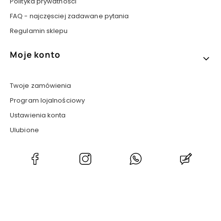
Polityka prywatności
FAQ - najczęsciej zadawane pytania
Regulamin sklepu
Moje konto
Twoje zamówienia
Program lojalnościowy
Ustawienia konta
Ulubione
(Otwiera
(Otwiera
(Otwiera
(Otwier
się
się
się
się
w
w
w
w
nowej
nowej
nowej
nowej
karcie)
karcie)
karcie)
karcie)