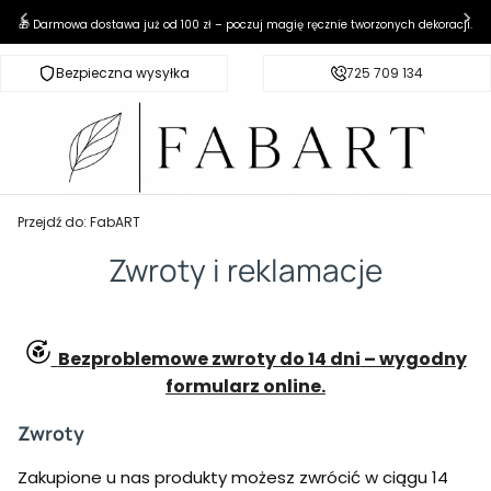
🎁 Darmowa dostawa już od 100 zł – poczuj magię ręcznie tworzonych dekoracji.
Bezpieczna wysyłka
Darmowa dostawa od 100 zł
725 709 134
Przejdź do:
FabART
Zwroty i reklamacje
Bezproblemowe zwroty do 14 dni
– wygodny
formularz online.
Zwroty
Zakupione u nas produkty możesz zwrócić w ciągu 14