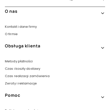
Linki w stopce
O nas
Kontakt i dane firmy
O firmie
Obsługa klienta
Metody płatności
Czas i koszty dostawy
Czas realizacji zamówienia
Zwroty i reklamacje
Pomoc