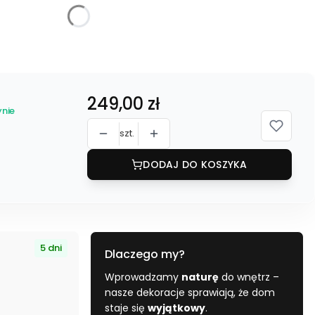
Cena
249,00 zł
nie
szt.
DODAJ DO KOSZYKA
5 dni
Dlaczego my?
Wprowadzamy
naturę
do wnętrz –
nasze dekoracje sprawiają, że dom
staje się
wyjątkowy
.