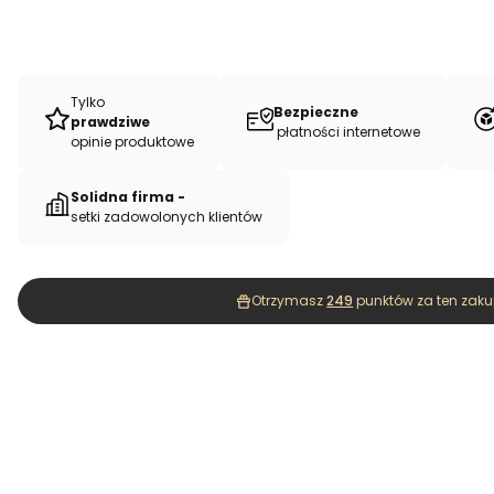
Tylko
Bezpieczne
prawdziwe
płatności internetowe
opinie produktowe
Solidna firma -
setki zadowolonych klientów
Otrzymasz
249
punktów za ten zaku