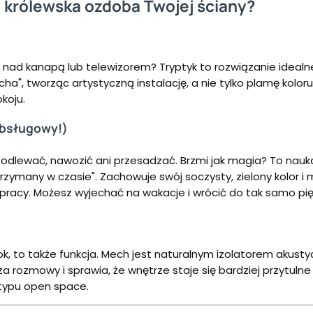
 królewska ozdoba Twojej ściany?
nad kanapą lub telewizorem? Tryptyk to rozwiązanie idealne. 
ha", tworząc artystyczną instalację, a nie tylko plamę koloru
koju.
obsługowy!)
z podlewać, nawozić ani przesadzać. Brzmi jak magia? To nau
rzymany w czasie". Zachowuje swój soczysty, zielony kolor i m
pracy. Możesz wyjechać na wakacje i wrócić do tak samo p
k, to także funkcja. Mech jest naturalnym izolatorem akustyc
a rozmowy i sprawia, że wnętrze staje się bardziej przytulne
typu open space.