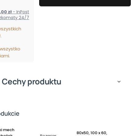
 0,00 zł
- InPost
zkomaty 24/7
szystkich
.
 wszystko
iami.
Cechy produktu
odukcie
ki mech
80x50, 100 x 60,
obotek
Rozmiar