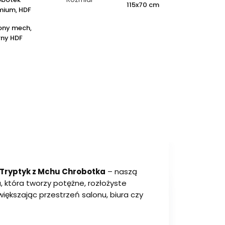
115x70 cm
mium, HDF
ony mech,
rny HDF
Tryptyk z Mchu Chrobotka
– naszą
, która tworzy potężne, rozłożyste
większając przestrzeń salonu, biura czy