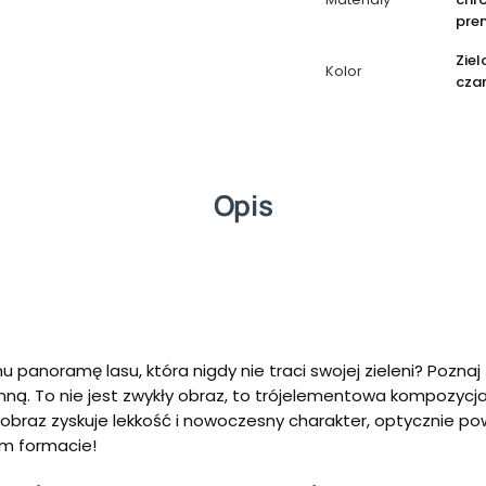
pre
Ziel
Kolor
cza
Opis
panoramę lasu, która nigdy nie traci swojej zieleni? Poznaj
nną. To nie jest zwykły obraz, to trójelementowa kompozycja
, obraz zyskuje lekkość i nowoczesny charakter, optycznie po
kim formacie!