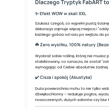
Dlaczego Tryptyk FabART to
✨ Efekt WOW w skali XXL
Szukasz czegoś, co wypełni pustą ścianę 
dekoracja zajmuje więcej miejsca i "oddyc
każdego gościa od razu po wejściu do po
☘️ Zero wysiłku, 100% natury (Bez
Wyobraź sobie roślinę, której nie musis
stabilizowany, co oznacza, że został "zat
wymagając od Ciebie absolutnie żadnej 
✔️ Cisza i spokój (Akustyka)
Duża powierzchnia mchu to nie tylko wido
dźwiękochłonny – redukuje pogłos, wycisz
nowoczesnych, dużych salonów czy biur 