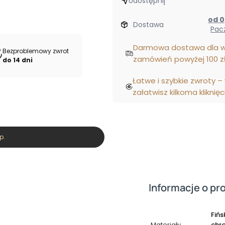
Udostępnij
od
Dostawa
Pac
Darmowa dostawa dla w
Bezproblemowy zwrot
zamówień powyżej 100 zł
do 14 dni
Łatwe i szybkie zwroty –
załatwisz kilkoma kliknięc
p.
Informacje o pr
Fińs
Materiały
chr