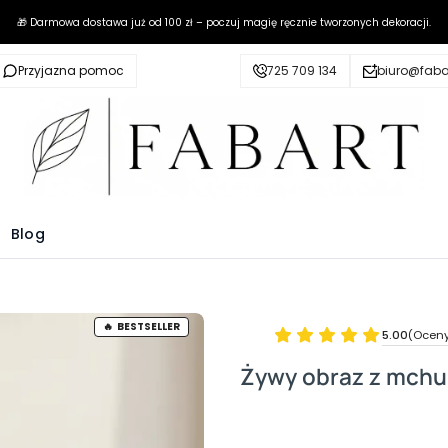
🎁 Darmowa dostawa już od 100 zł – poczuj magię ręcznie tworzonych dekoracji.
Przyjazna pomoc
725 709 134
biuro@fabar
Blog
BESTSELLER
5.00
(Oceny:
Żywy obraz z mchu 
Wybierz wariant produktu:
Poszczególne warianty mogą ró