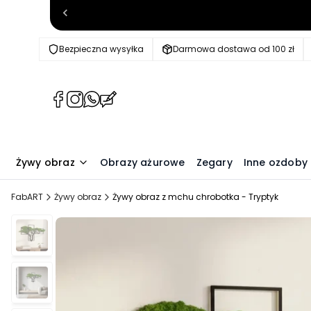
Bezpieczna wysyłka
Darmowa dostawa od 100 zł
(Otwiera
(Otwiera
(Otwiera
(Otwiera
się
się
się
się
w
w
w
w
nowej
nowej
nowej
nowej
karcie)
karcie)
karcie)
karcie)
Żywy obraz
Obrazy ażurowe
Zegary
Inne ozdoby
FabART
Żywy obraz
Żywy obraz z mchu chrobotka - Tryptyk