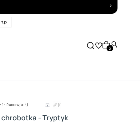
t.pl
Produkty w kosz
 14 Recenzje: 4)
chrobotka - Tryptyk
żnić się ceną