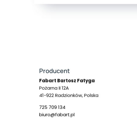
Producent
Fabart Bartosz Fatyga
Pożarna II 12A
41-922 Radzionków, Polska
725 709 134
biuro@fabart.pl