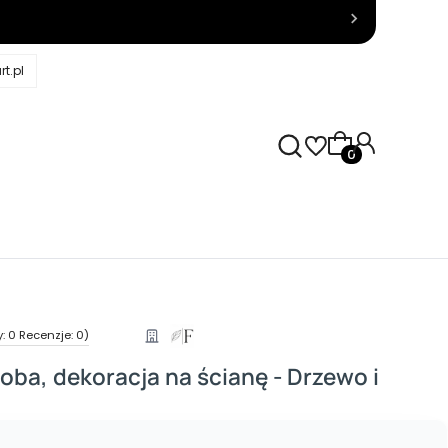
t.pl
Produkty w kosz
: 0 Recenzje: 0)
ba, dekoracja na ścianę - Drzewo i