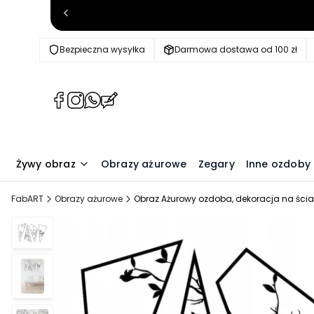
Bezpieczna wysyłka
Darmowa dostawa od 100 zł
(Otwiera
(Otwiera
(Otwiera
(Otwiera
się
się
się
się
w
w
w
w
nowej
nowej
nowej
nowej
karcie)
karcie)
karcie)
karcie)
Żywy obraz
Obrazy ażurowe
Zegary
Inne ozdoby
FabART
Obrazy ażurowe
Obraz Ażurowy ozdoba, dekoracja na ścian