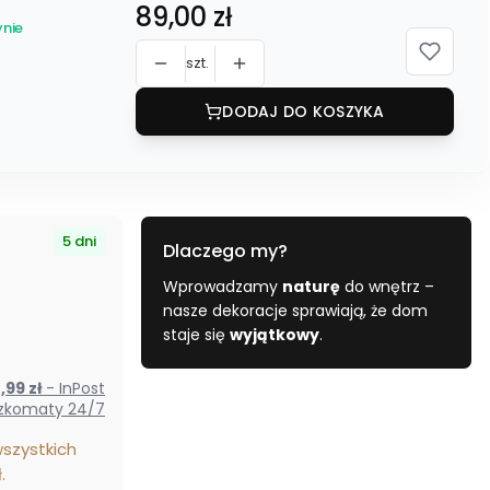
Cena
89,00 zł
nie
szt.
DODAJ DO KOSZYKA
5 dni
Dlaczego my?
Wprowadzamy
naturę
do wnętrz –
nasze dekoracje sprawiają, że dom
staje się
wyjątkowy
.
 14,99 zł
- InPost
zkomaty 24/7
szystkich
.