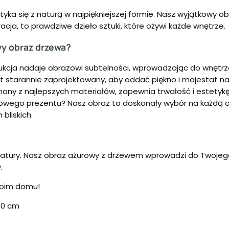
yka się z naturą w najpiękniejszej formie. Nasz wyjątkowy 
cja, to prawdziwe dzieło sztuki, które ożywi każde wnętrze.
wy obraz drzewa?
rukcja nadaje obrazowi subtelności, wprowadzając do wnętrza
st starannie zaprojektowany, aby oddać piękno i majestat na
any z najlepszych materiałów, zapewnia trwałość i estetyk
owego prezentu? Nasz obraz to doskonały wybór na każdą oka
bliskich.
natury. Nasz obraz ażurowy z drzewem wprowadzi do Twojeg
.
swoim domu!
 90 cm