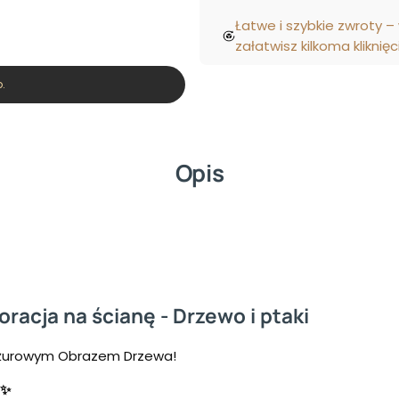
Łatwe i szybkie zwroty –
załatwisz kilkoma kliknięc
.
Opis
acja na ścianę - Drzewo i ptaki
Ażurowym Obrazem Drzewa!
!✨