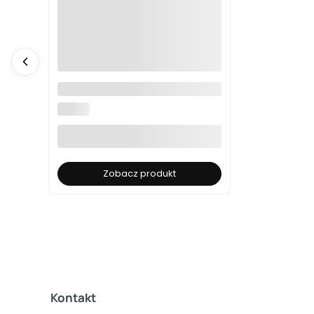
Żywy obraz z mchu chrobotka -
Tryptyk
FABART
Zobacz produkt
Kontakt