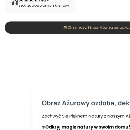
Solidna firma -
setki zadowolonych klientów
Otrzymasz
89
punktów za ten zakup
Obraz Ażurowy ozdoba, dekor
Zachwyć Się Pięknem Natury z Naszym 
✨Odkryj magię natury w swoim domu