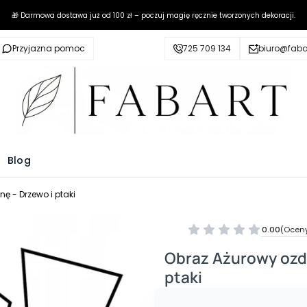
🎁 Darmowa dostawa już od 100 zł – poczuj magię ręcznie tworzonych dekoracji.
Przyjazna pomoc
725 709 134
biuro@fabar
Blog
ę - Drzewo i ptaki
0.00
(Oceny
Obraz Ażurowy ozdo
ptaki